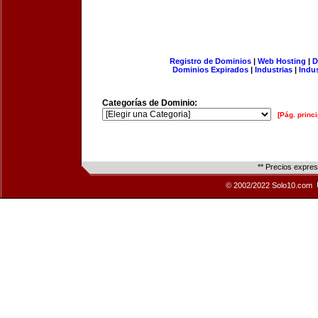
Registro de Dominios
|
Web Hosting
|
D
Dominios Expirados
|
Industrias
|
Indu
Categorías de Dominio:
[Pág. princi
** Precios expre
© 2002/2022 Solo10.com